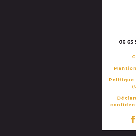
7 bis rue
29120 COM
MA
06 65 
C
Mention
Politique
(
Déclar
confident