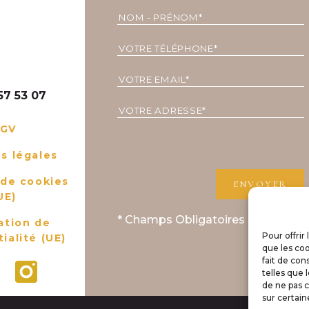
 des Glénan
BRIT SAINTE
RINE
57 53 07
GV
s légales
 de cookies
UE)
* Champs Obligatoires
ation de
Pour offrir
ialité (UE)
que les coo
fait de con
telles que 
de ne pas c
sur certain