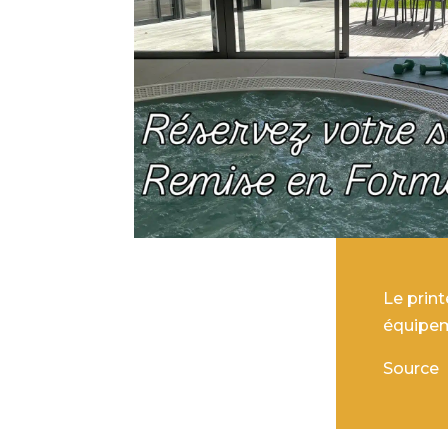
Le prin
équipem
Source