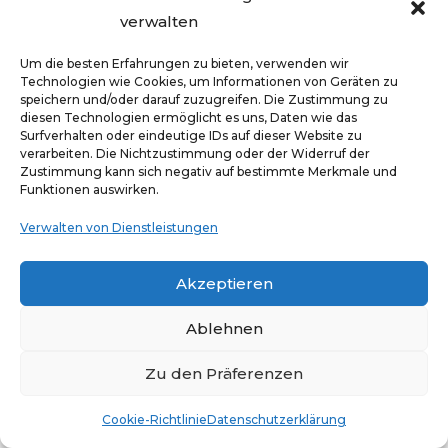
eine Idee…
verwalten
13. Dezember 2025
In wenigen Tagen erwartet Sie eine Neuheit ✨✨
Um die besten Erfahrungen zu bieten, verwenden wir
Technologien wie Cookies, um Informationen von Geräten zu
Eine Idee? Teilen Sie uns Ihre Gedanken mit
speichern und/oder darauf zuzugreifen. Die Zustimmung zu
✨⭐️✨#villaoceanzen Quelle
diesen Technologien ermöglicht es uns, Daten wie das
Surfverhalten oder eindeutige IDs auf dieser Website zu
verarbeiten. Die Nichtzustimmung oder der Widerruf der
Mehr Lesen
Zustimmung kann sich negativ auf bestimmte Merkmale und
Funktionen auswirken.
Verwalten von Dienstleistungen
Akzeptieren
Ablehnen
Zu den Präferenzen
Cookie-Richtlinie
Datenschutzerklärung