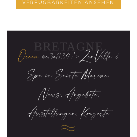
VERFÜGBARKEITEN ANSEHEN
BRETAGNE
Ocean
#e3a834;">Zen
Villa &
Spa in Sainte Marine:
News, Angebote,
Ausstellungen, Konzerte